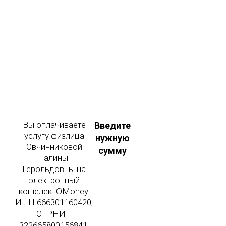
Вы оплачиваете
Введите
услугу физлица
нужную
Овчинниковой
сумму
Галины
Герольдовны на
электронный
кошелек ЮMoney.
ИНН 666301160420,
ОГРНИП
322665800156841.