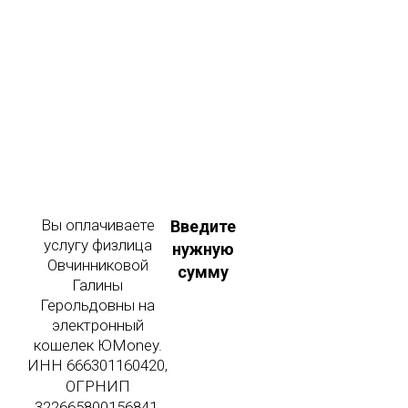
Вы оплачиваете
Введите
услугу физлица
нужную
Овчинниковой
сумму
Галины
Герольдовны на
электронный
кошелек ЮMoney.
ИНН 666301160420,
ОГРНИП
322665800156841.