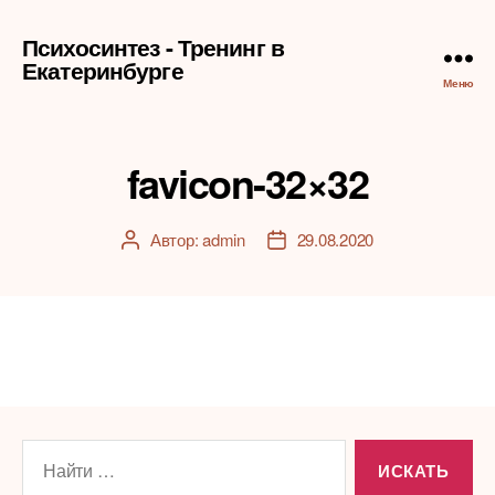
Психосинтез - Тренинг в
Екатеринбурге
Меню
favicon-32×32
Автор:
admin
29.08.2020
Автор
Дата
записи
записи
Поиск: